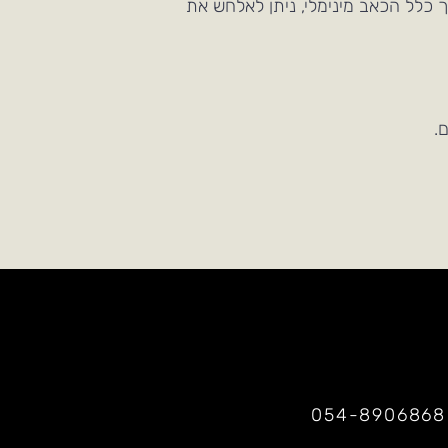
כלל הכאב מינימלי, ניתן לאלחש את
.
054-8906868