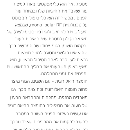
מספיק. אך הוא כלי אפקטיבי מאוד למיצוק 
עור שאיבד את החיוניות שלו ובמיוחד עור 
הפנים , מכשיר זה הוא כלי טיפולי המבוסס 
על טכנולוגיית mono-polar RF, שנמצא 
היעיל ביותר לגירוי ביולוגי (ביו-סטימולציה) של 
תאי אב וקולגן למטרת שיפור איכות העור 
ורקמות השומן בגוף. ייחודו של המכשיר בכך 
שהוא אינו פולשני ומסוגל להניב תוצאות 
נראות לעין כבר לאחר הטיפול הראשון, הוא 
מאיץ באופן משמעותי את תהליך ההתאוששות 
ומפחית את זמני ההחלמה.
חומצה היאלורונית - 
עם השנים, הגוף מייצר 
פחות חומצה היאלורונית וכתוצאה מכך, אנו 
מאבדים מהנפח, מהלחות ומהמראה הרענן 
של העור. את הטיפולים בחומצה ההיאלורונית 
אנו עושים באיזורי הפנים השונים במטרה 
להשיב לרקמות את המרכיבים שאבדו ובכך 
להשיב לעור לחות, נפח ומראה חלק וצעיר 