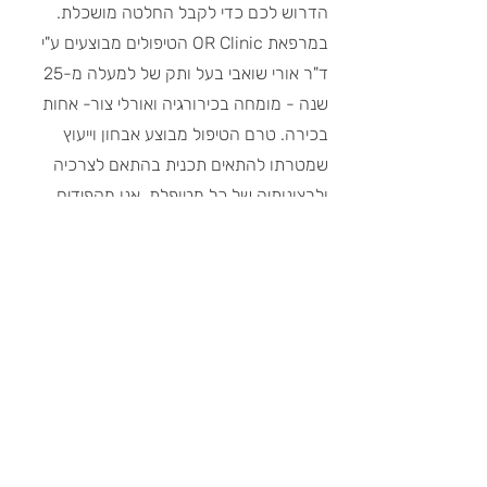
הדרוש לכם כדי לקבל החלטה מושכלת. 
במרפאת OR Clinic הטיפולים מבוצעים ע"י 
ד"ר אורי שואבי בעל ותק של למעלה מ-25 
שנה - מומחה בכירורגיה ואורלי צור- אחות 
בכירה. טרם הטיפול מבוצע אבחון וייעוץ 
שמטרתו להתאים תכנית בהתאם לצרכיה 
ולרצונותיה של כל מטופלת. אנו מקפידים 
להתאים את סוג הטיפול הנכון והבטוח ביותר 
עבור כל מטופלת במטרה להגיע לתוצאה 
הרצויה. 